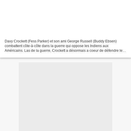
Davy Crockett (Fess Parker) et son ami George Russell (Buddy Ebsen)
combattent côte-à-côte dans la guerre qui oppose les Indiens aux
Américains. Las de la guerre, Crockett a désormais a coeur de défendre les
droits des Indiens, et de protéger ces concitoyens....