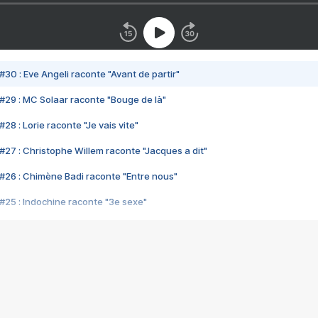
#30 : Eve Angeli raconte "Avant de partir"
#29 : MC Solaar raconte "Bouge de là"
28 : Lorie raconte "Je vais vite"
#27 : Christophe Willem raconte "Jacques a dit"
#26 : Chimène Badi raconte "Entre nous"
#25 : Indochine raconte "3e sexe"
#24 : Zaho raconte "C'est chelou"
#23 : Patrick Bruel raconte "Au café des délices"
#22 : Kyo raconte "Le chemin"
#21 : Nolwenn Leroy raconte "Cassé"