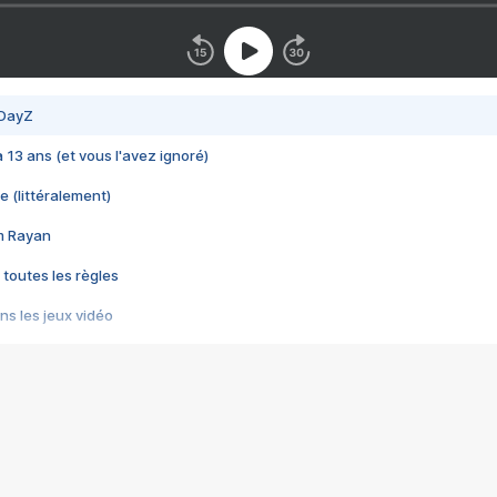
 DayZ
 a 13 ans (et vous l'avez ignoré)
e (littéralement)
im Rayan
 toutes les règles
s les jeux vidéo
us choquant de Rockstar ? - Le scandale BULLY
e plus moche de Steam
du RÊVE tourne au CAUCHEMAR
pendant 8 heures