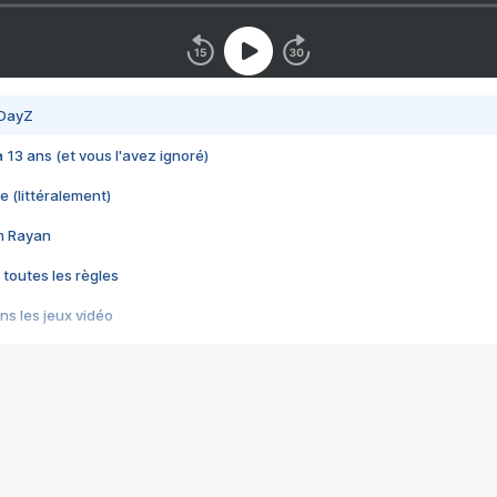
 DayZ
 a 13 ans (et vous l'avez ignoré)
e (littéralement)
im Rayan
 toutes les règles
s les jeux vidéo
us choquant de Rockstar ? - Le scandale BULLY
e plus moche de Steam
du RÊVE tourne au CAUCHEMAR
pendant 8 heures