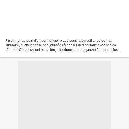
Prisonnier au sein d'un pénitencier placé sous la surveillance de Pat
Hibulaire, Mickey passe ses journées à casser des cailloux avec ses co-
détenus. S'improvisant musicien, il déclenche une joyeuse fête parmi les
prisonniers, fête qui se transforme bientôt...