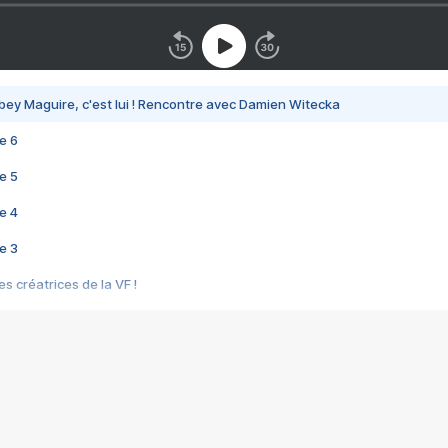
bey Maguire, c'est lui ! Rencontre avec Damien Witecka
e 6
e 5
e 4
e 3
s créatrices de la VF !
e 2
e 1
e Mektoub My Love arrive enfin ! Rencontre avec Shaïn Boumedine et Sal
i : après Toni en famille