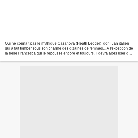
Qui ne connaît pas le mythique Casanova (Heath Ledger), don juan italien
qui a fait tomber sous son charme des dizaines de femmes... A l'exception de
la belle Francesca qui le repousse encore et toujours. Il devra alors user de
stratagèmes, de déguisements...