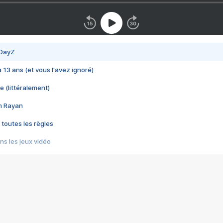
 DayZ
 a 13 ans (et vous l'avez ignoré)
e (littéralement)
im Rayan
 toutes les règles
s les jeux vidéo
us choquant de Rockstar ? - Le scandale BULLY
e plus moche de Steam
du RÊVE tourne au CAUCHEMAR
pendant 8 heures