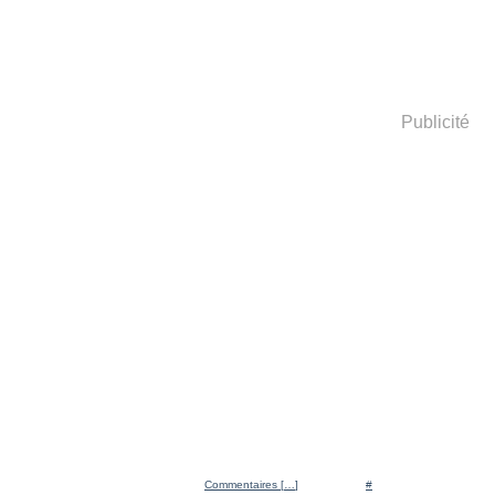
Publicité
Posté par Ratigan à 11:06 -
Commentaires [
…
]
- Permalien [
#
]