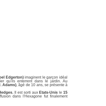
oel Edgerton)
imaginent le garçon idéal
r qu'ils enterrent dans le jardin. Au
J. Adams)
, âgé de 10 ans, se présente à
Hedges.
Il est sorti aux
Etats-Unis
le
15
fusion dans l'Hexagone fut finalement