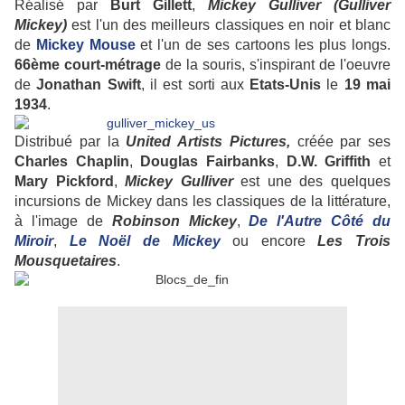
Réalisé par
Burt Gillett
,
Mickey Gulliver (Gulliver
Mickey)
est l'un des meilleurs classiques en noir et blanc
de
Mickey Mouse
et l'un de ses cartoons les plus longs.
66ème court-métrage
de la souris, s'inspirant de l'oeuvre
de
Jonathan Swift
, il est sorti aux
Etats-Unis
le
19 mai
1934
.
Distribué par
la
United Artists Pictures,
créée par ses
Charles
Chaplin
,
Douglas
Fairbanks
,
D.W. Griffith
et
Mary
Pickford
,
Mickey Gulliver
est une des quelques
incursions de Mickey dans les classiques de la littérature,
à l'image de
Robinson Mickey
,
De l'Autre Côté du
Miroir
,
Le Noël de Mickey
ou encore
Les Trois
Mousquetaires
.