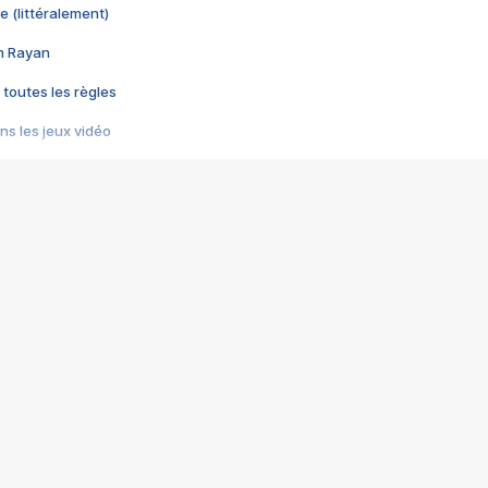
e (littéralement)
im Rayan
 toutes les règles
s les jeux vidéo
us choquant de Rockstar ? - Le scandale BULLY
e plus moche de Steam
du RÊVE tourne au CAUCHEMAR
pendant 8 heures
it… à tort
umiliés par un jeu vidéo
ire - Final Fantasy 8
ti un empire - Age of Empires
story DOFUS