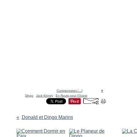
Posté par Ratigan à 11:10 -
Commentaires [
…
]
- Permalien [
#
]
Tags:
Dingo
,
Jack Kinney
,
En Route pour l'Ouest
Donald et Dingo Marins
Vous aimerez aussi :