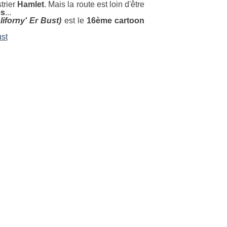
strier
Hamlet
. Mais la route est loin d'être
es
...
iforny' Er Bust)
est le
16ème cartoon