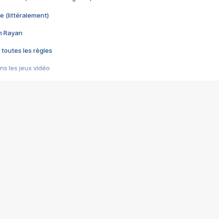
e (littéralement)
im Rayan
 toutes les règles
s les jeux vidéo
us choquant de Rockstar ? - Le scandale BULLY
e plus moche de Steam
du RÊVE tourne au CAUCHEMAR
pendant 8 heures
it… à tort
umiliés par un jeu vidéo
ire - Final Fantasy 8
ti un empire - Age of Empires