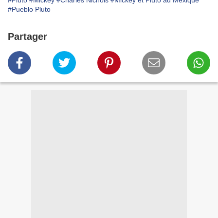
#Pluto
#Mickey
#Charles Nichols
#Mickey et Pluto au Mexique
#Pueblo Pluto
Partager