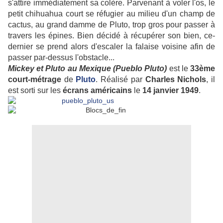
s'attire immédiatement sa colère. Parvenant à voler l'os, le
petit chihuahua court se réfugier au milieu d'un champ de
cactus, au grand damme de Pluto, trop gros pour passer à
travers les épines. Bien décidé à récupérer son bien, ce-
dernier se prend alors d'escaler la falaise voisine afin de
passer par-dessus l'obstacle...
Mickey et Pluto au Mexique (Pueblo Pluto)
est le
33ème
court-métrage
de
Pluto
. Réalisé par
Charles Nichols
, il
est sorti sur les
écrans américains
le
14 janvier 1949
.