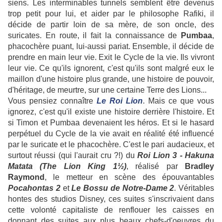
siens. Les interminables tunnels semblent être devenus
trop petit pour lui, et aider par le philosophe Rafiki, il
décide de partir loin de sa mère, de son oncle, des
suricates. En route, il fait la connaissance de
Pumbaa
,
phacochère puant, lui-aussi pariat. Ensemble, il décide de
prendre en main leur vie. Exit le Cycle de la vie. Ils vivront
leur vie. Ce qu'ils ignorent, c'est qu'ils sont malgré eux le
maillon d'une histoire plus grande, une histoire de pouvoir,
d'héritage, de meurtre, sur une certaine Terre des Lions...
Vous pensiez connaître
Le Roi Lion
. Mais ce que vous
ignorez, c'est qu'il existe une histoire derrière l'histoire. Et
si Timon et Pumbaa devenaient les héros. Et si le hasard
perpétuel du Cycle de la vie avait en réalité été influencé
par le suricate et le phacochère. C'est le pari audacieux, et
surtout réussi (qui l'aurait cru ?!) du
Roi Lion 3 - Hakuna
Matata (The Lion King
1½)
, réalisé par
Bradley
Raymond
, le metteur en scène des épouvantables
Pocahontas 2
et
Le Bossu de Notre-Dame 2
. Véritables
hontes des studios Disney, ces suites s'inscrivaient dans
cette volonté capitaliste de renflouer les caisses en
donnant des suites aux plus beaux chefs-d'oeuvres du