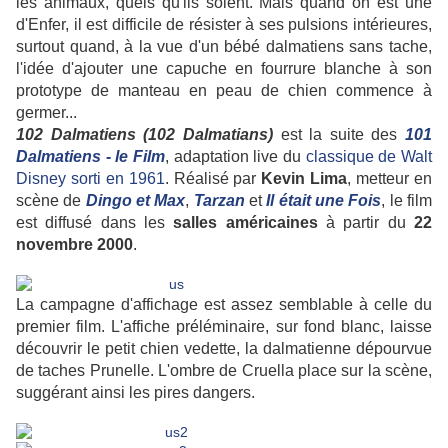
les animaux, quels qu'ils soient. Mais quand on est une
d'Enfer, il est difficile de résister à ses pulsions intérieures,
surtout quand, à la vue d'un bébé dalmatiens sans tache,
l'idée d'ajouter une capuche en fourrure blanche à son
prototype de manteau en peau de chien commence à
germer...
102 Dalmatiens (102 Dalmatians)
est la suite des
101
Dalmatiens - le Film
, adaptation live du
classique de Walt
Disney sorti en 1961
. Réalisé par
Kevin Lima
, metteur en
scène de
Dingo et Max
,
Tarzan
et
Il était une Fois
, le film
est diffusé dans les
salles américaines
à partir du
22
novembre 2000
.
La campagne d'affichage est assez semblable à celle du
premier film. L'affiche préléminaire, sur fond blanc, laisse
découvrir le petit chien vedette, la dalmatienne dépourvue
de taches Prunelle. L'ombre de Cruella place sur la scène,
suggérant ainsi les pires dangers.