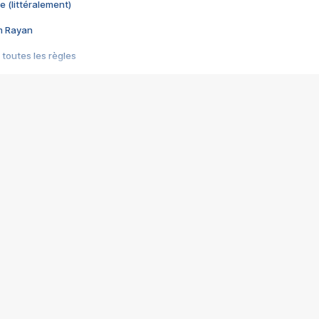
e (littéralement)
im Rayan
 toutes les règles
s les jeux vidéo
us choquant de Rockstar ? - Le scandale BULLY
e plus moche de Steam
du RÊVE tourne au CAUCHEMAR
pendant 8 heures
it… à tort
umiliés par un jeu vidéo
ire - Final Fantasy 8
ti un empire - Age of Empires
story DOFUS