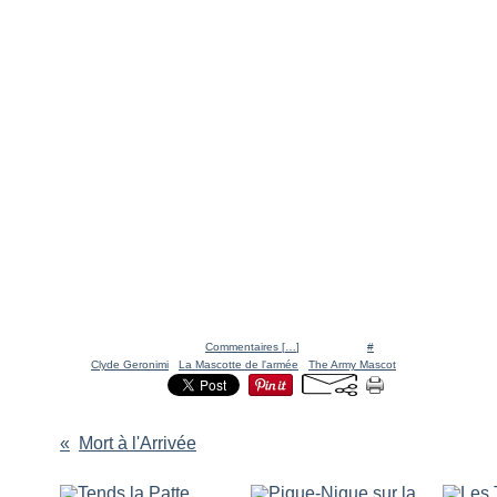
Posté par Ratigan à 20:11 -
Commentaires [
…
]
- Permalien [
#
]
Tags:
Clyde Geronimi
,
La Mascotte de l'armée
,
The Army Mascot
Mort à l'Arrivée
Vous aimerez aussi :