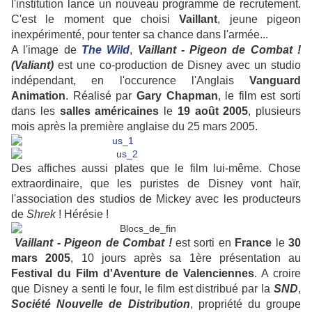
l'institution lance un nouveau programme de recrutement.
C'est le moment que choisi
Vaillant
, jeune pigeon
inexpérimenté, pour tenter sa chance dans l'armée...
A l'image de
The Wild
,
Vaillant - Pigeon de Combat !
(Valiant)
est une co-production de Disney avec un studio
indépendant, en l'occurence l'Anglais
Vanguard
Animation
. Réalisé par
Gary Chapman
, le film est sorti
dans les
salles américaines
le
19 août 2005
, plusieurs
mois après la première anglaise du 25 mars 2005.
Des affiches aussi plates que le film lui-même. Chose
extraordinaire, que les puristes de Disney vont haïr,
l'association des studios de Mickey avec les producteurs
de
Shrek
! Hérésie !
Vaillant - Pigeon de Combat !
est sorti en
France
le
30
mars 2005
, 10 jours après sa 1ère présentation au
Festival du Film d'Aventure de Valenciennes
. A croire
que Disney a senti le four, le film est distribué par la
SND
,
Société Nouvelle de Distribution
, propriété du groupe