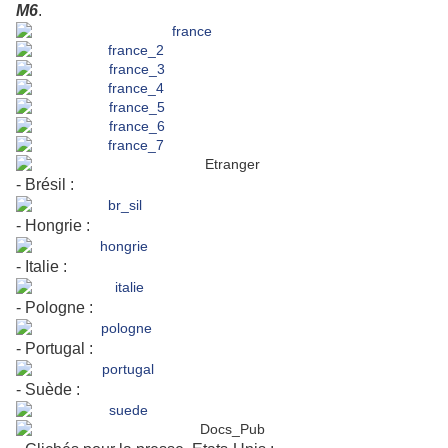
M6
.
- Brésil :
- Hongrie :
- Italie :
- Pologne :
- Portugal :
- Suède :