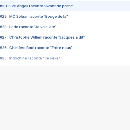
#30 : Eve Angeli raconte "Avant de partir"
#29 : MC Solaar raconte "Bouge de là"
28 : Lorie raconte "Je vais vite"
#27 : Christophe Willem raconte "Jacques a dit"
#26 : Chimène Badi raconte "Entre nous"
#25 : Indochine raconte "3e sexe"
#24 : Zaho raconte "C'est chelou"
#23 : Patrick Bruel raconte "Au café des délices"
#22 : Kyo raconte "Le chemin"
#21 : Nolwenn Leroy raconte "Cassé"
#20 : Patrick Hernandez raconte "Born to be alive"
#19 : Lorie raconte "Près de moi"