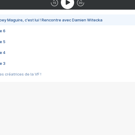
bey Maguire, c'est lui ! Rencontre avec Damien Witecka
e 6
e 5
e 4
e 3
s créatrices de la VF !
e 2
e 1
e Mektoub My Love arrive enfin ! Rencontre avec Shaïn Boumedine et Sal
i : après Toni en famille
elle réalise le bouleversant Dites lui que je l'aime