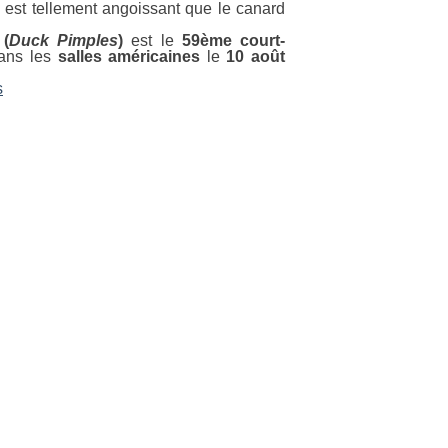
é est tellement angoissant que le canard
e
(
Duck Pimples
)
est le
59ème court-
 dans les
salles
américaines
le
10 août