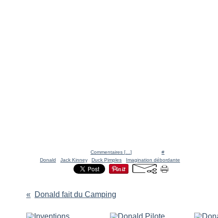
Posté par Ratigan à 10:52 -
Commentaires [
…
]
- Permalien [
#
]
Tags:
Donald
,
Jack Kinney
,
Duck Pimples
,
Imagination débordante
Donald fait du Camping
Vous aimerez aussi :