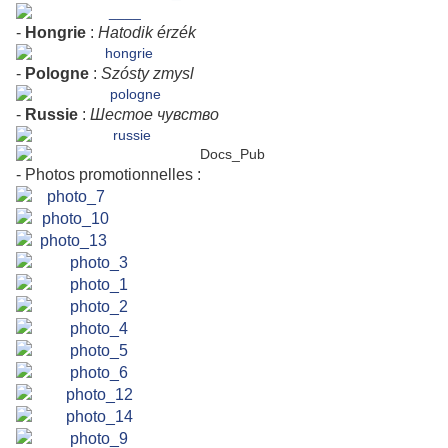
-
Hongrie
:
Hatodik érzék
-
Pologne
:
Szósty zmysl
-
Russie
:
Шестое чувство
- Photos promotionnelles :