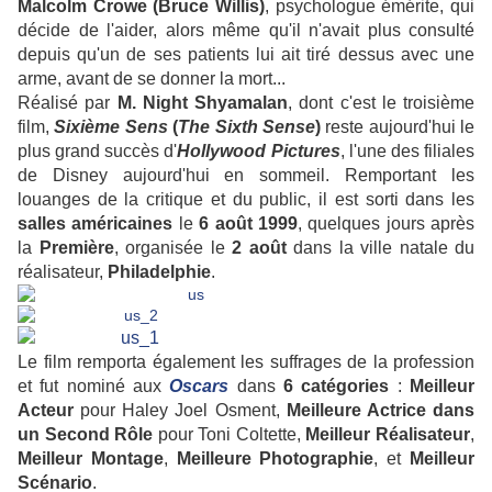
Malcolm Crowe (Bruce Willis)
, psychologue émérite, qui
décide de l'aider, alors même qu'il n'avait plus consulté
depuis qu'un de ses patients lui ait tiré dessus avec une
arme, avant de se donner la mort...
Réalisé par
M. Night Shyamalan
, dont c'est le troisième
film,
Sixième Sens
(
The Sixth Sense
)
reste aujourd'hui le
plus grand succès d'
Hollywood Pictures
, l'une des filiales
de Disney aujourd'hui en sommeil. Remportant les
louanges de la critique et du public, il est sorti dans les
salles
américaines
le
6 août 1999
, quelques jours après
la
Première
, organisée le
2 août
dans la ville natale du
réalisateur,
Philadelphie
.
Le film remporta également les suffrages de la profession
et fut nominé aux
Oscars
dans
6 catégories
:
Meilleur
Acteur
pour Haley Joel Osment,
Meilleure Actrice dans
un Second Rôle
pour Toni Coltette,
Meilleur Réalisateur
,
Meilleur Montage
,
Meilleure Photographie
, et
Meilleur
Scénario
.