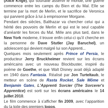
(Alice Krige)
, qui souhaite asservir le monde, une guerre
commence entre les camps du Bien et du Mal. Elle se
termine par la mort de Merlin, et le sacrifice de Veronica
qui parvient grâce à lui à emprisonner Morgane.
Pendant des siècles, Balthazar va chercher celui qui a
hérité des pouvoirs de Merlin et qui est le seul capable
d'anéantir les forces du Mal. Mille ans plus tard, dans le
New York
moderne, il trouve enfin celui-ci qu'il cherche en
la personne de
Dave Stutler (Jay Baruchel)
, un
adolescent qui devient malgré lui son Apprenti...
Quelques mois seulement après
Prince of Persia
, le
producteur
Jerry Bruckheimer
revient sur les écrans
américains avec un nouveau Blockbuster, inspiré du
poème de
Goethe
, et que Walt Disney avait déjà adapté
en 1940 dans
Fantasia
. Réalisé par
Jon
Turteltaub
, le
metteur en scène de
Rasta Rocket
,
Sale Môme
et
Benjamin Gates
,
L'Apprenti Sorcier
(
The Sorcerer's
Apprentice
)
est sorti sur les
écrans
américains
le
14
juillet 2010
.
Le film commence à s'afficher
fin 2009
, avec l'apparition
du la toile des premiers
logos
.