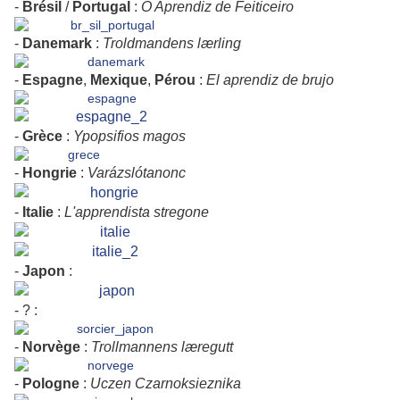
-
Brésil
/
Portugal
:
O Aprendiz de Feiticeiro
-
Danemark
:
Troldmandens
lærling
-
Espagne
,
Mexique
,
Pérou
:
El aprendiz de brujo
-
Grèce
:
Ypopsifios
magos
-
Hongrie
:
Varázslótanonc
-
Italie
:
L'apprendista
stregone
-
Japon
:
- ? :
-
Norvège
:
Trollmannens
læregutt
-
Pologne
:
Uczen
Czarnoksieznika