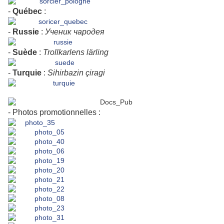
-
Québec
:
-
Russie
:
Ученик
чародея
-
Suède
:
Trollkarlens
lärling
-
Turquie
:
Sihirbazin
çiragi
- Photos promotionnelles :