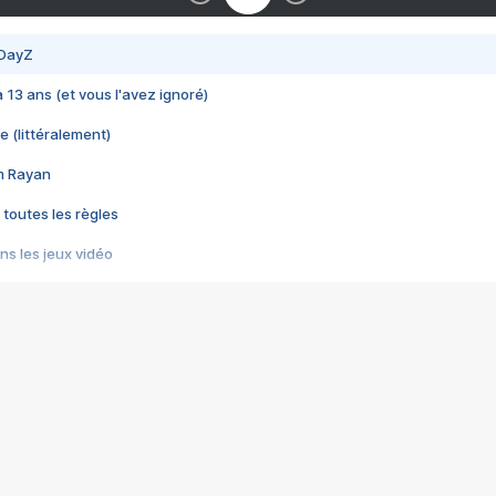
 DayZ
 a 13 ans (et vous l'avez ignoré)
e (littéralement)
im Rayan
 toutes les règles
s les jeux vidéo
us choquant de Rockstar ? - Le scandale BULLY
e plus moche de Steam
du RÊVE tourne au CAUCHEMAR
pendant 8 heures
it… à tort
umiliés par un jeu vidéo