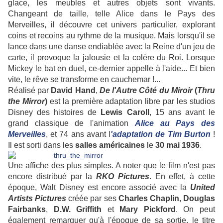
glace, les meubles et autres objets sont vivants.
Changeant de taille, telle Alice dans le Pays des
Merveilles, il découvre cet univers particulier, explorant
coins et recoins au rythme de la musique. Mais lorsqu'il se
lance dans une danse endiablée avec la Reine d'un jeu de
carte, il provoque la jalousie et la colère du Roi. Lorsque
Mickey le bat en duel, ce-dernier appelle à l'aide... Et bien
vite, le rêve se transforme en cauchemar !...
Réalisé par
David
Hand
,
De l'Autre Côté du Miroir
(
Thru
the Mirror
)
est la première adaptation libre par les studios
Disney des histoires de
Lewis
Caroll
, 15 ans avant le
grand classique de l'animation
Alice au Pays des
Merveilles
, et 74 ans avant l
'adaptation de Tim Burton
!
Il est sorti dans les
salles
américaines
le
30 mai 1936
.
Une affiche des plus simples. A noter que le film n'est pas
encore distribué par la
RKO Pictures
. En effet, à cette
époque, Walt Disney est encore associé avec la
United
Artists Pictures
créée par ses
Charles
Chaplin
,
Douglas
Fairbanks
,
D.W. Griffith
et
Mary
Pickford
. On peut
également remarquer qu'à l'époque de sa sortie, le titre