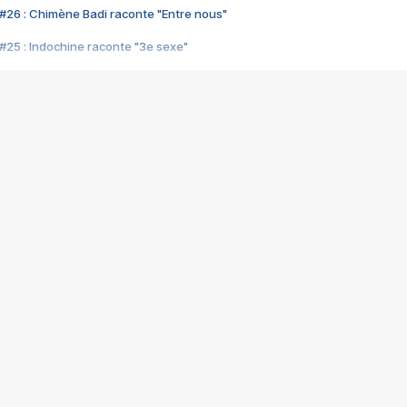
#26 : Chimène Badi raconte "Entre nous"
#25 : Indochine raconte "3e sexe"
#24 : Zaho raconte "C'est chelou"
#23 : Patrick Bruel raconte "Au café des délices"
#22 : Kyo raconte "Le chemin"
#21 : Nolwenn Leroy raconte "Cassé"
#20 : Patrick Hernandez raconte "Born to be alive"
#19 : Lorie raconte "Près de moi"
#18 : Michael Jones raconte "A nos actes manqués" (avec Jean-Jacque
#17 : Khaled raconte "Aïcha"
#16 : Corneille raconte "Parce qu'on vient de loin"
#15 : Indochine raconte "L'aventurier"
14 : Lorie raconte "Sur un air latino"