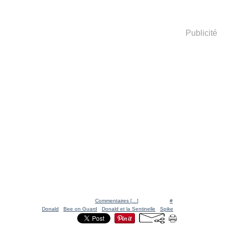
Publicité
Posté par Ratigan à 14:51 -
Commentaires [
…
]
- Permalien [
#
]
Tags:
Donald
,
Bee on Guard
,
Donald et la Sentinelle
,
Spike