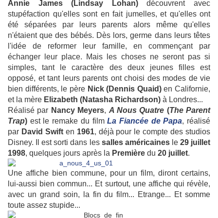
Annie James (Lindsay Lohan)
découvrent avec
stupéfaction qu'elles sont en fait jumelles, et qu'elles ont
été séparées par leurs parents alors même qu'elles
n'étaient que des bébés. Dès lors, germe dans leurs têtes
l'idée de reformer leur famille, en commençant par
échanger leur place. Mais les choses ne seront pas si
simples, tant le caractère des deux jeunes filles est
opposé, et tant leurs parents ont choisi des modes de vie
bien différents, le père
Nick (Dennis Quaid)
en Californie,
et la mère
Elizabeth (Natasha Richardson)
à Londres...
Réalisé par
Nancy Meyers
,
A Nous Quatre
(
The Parent
Trap
)
est le remake du film
La Fiancée de Papa
, réalisé
par
David Swift
en
1961
, déjà pour le compte des studios
Disney. Il est sorti dans les
salles
américaines
le
29 juillet
1998
, quelques jours après la
Première
du
20
juillet
.
Une affiche bien commune, pour un film, diront certains,
lui-aussi bien commun... Et surtout, une affiche qui révèle,
avec un grand soin, la fin du film... Etrange... Et somme
toute assez stupide...