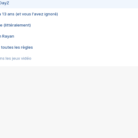
 DayZ
 a 13 ans (et vous l'avez ignoré)
e (littéralement)
im Rayan
 toutes les règles
s les jeux vidéo
us choquant de Rockstar ? - Le scandale BULLY
e plus moche de Steam
du RÊVE tourne au CAUCHEMAR
pendant 8 heures
it… à tort
umiliés par un jeu vidéo
ire - Final Fantasy 8