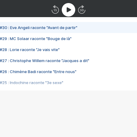
#30 : Eve Angeli raconte "Avant de partir"
#29 : MC Solaar raconte "Bouge de là"
28 : Lorie raconte "Je vais vite"
#27 : Christophe Willem raconte "Jacques a dit"
#26 : Chimène Badi raconte "Entre nous"
#25 : Indochine raconte "3e sexe"
#24 : Zaho raconte "C'est chelou"
#23 : Patrick Bruel raconte "Au café des délices"
#22 : Kyo raconte "Le chemin"
#21 : Nolwenn Leroy raconte "Cassé"