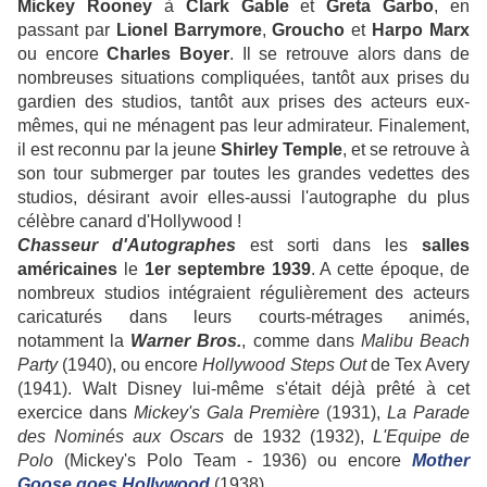
Mickey
Rooney
à
Clark
Gable
et
Greta
Garbo
, en
passant par
Lionel
Barrymore
,
Groucho
et
Harpo
Marx
ou encore
Charles
Boyer
. Il se retrouve alors dans de
nombreuses situations compliquées, tantôt aux prises du
gardien des studios, tantôt aux prises des acteurs eux-
mêmes, qui ne ménagent pas leur admirateur. Finalement,
il est reconnu par la jeune
Shirley
Temple
, et se retrouve à
son tour submerger par toutes les grandes vedettes des
studios, désirant avoir elles-aussi l'autographe du plus
célèbre canard d'Hollywood !
Chasseur d'Autographes
est sorti dans les
salles
américaines
le
1er septembre 1939
. A cette époque, de
nombreux studios intégraient régulièrement des acteurs
caricaturés dans leurs courts-métrages animés,
notamment la
Warner Bros.
, comme dans
Malibu Beach
Party
(1940), ou encore
Hollywood Steps Out
de Tex Avery
(1941). Walt Disney lui-même s'était déjà prêté à cet
exercice dans
Mickey's Gala Première
(1931),
La Parade
des Nominés aux Oscars
de 1932 (1932),
L'Equipe de
Polo
(Mickey's Polo Team - 1936) ou encore
Mother
Goose goes Hollywood
(1938).