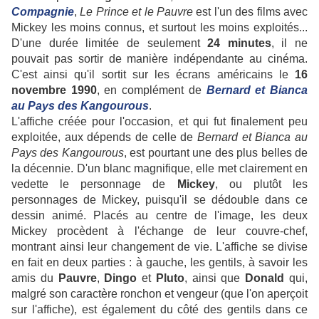
Compagnie
,
Le Prince et le Pauvre
est l'un des films avec
Mickey les moins connus, et surtout les moins exploités...
D'une durée limitée de seulement
24 minutes
, il ne
pouvait pas sortir de manière indépendante au cinéma.
C'est ainsi qu'il sortit sur les écrans américains le
16
novembre 1990
, en complément de
Bernard et Bianca
au Pays des Kangourous
.
L'affiche créée pour l'occasion, et qui fut finalement peu
exploitée, aux dépends de celle de
Bernard et Bianca au
Pays des Kangourous
, est pourtant une des plus belles de
la décennie. D'un blanc magnifique, elle met clairement en
vedette le personnage de
Mickey
, ou plutôt les
personnages de Mickey, puisqu'il se dédouble dans ce
dessin animé. Placés au centre de l'image, les deux
Mickey procèdent à l'échange de leur couvre-chef,
montrant ainsi leur changement de vie. L'affiche se divise
en fait en deux parties : à gauche, les gentils, à savoir les
amis du
Pauvre
,
Dingo
et
Pluto
, ainsi que
Donald
qui,
malgré son caractère ronchon et vengeur (que l'on aperçoit
sur l'affiche), est également du côté des gentils dans ce