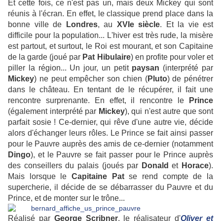
Et cette fois, ce n'est pas un, mais deux Mickey qui sont
réunis à l'écran. En effet, le classique prend place dans la
bonne ville de
Londres
, au
XVIe
siècle
. Et la vie est
difficile pour la population... L'hiver est très rude, la misère
est partout, et surtout, le Roi est mourant, et son Capitaine
de la garde (joué par
Pat
Hibulaire
) en profite pour voler et
piller la région... Un jour, un petit
paysan
(interprété par
Mickey
) ne peut empêcher son chien (
Pluto
) de pénétrer
dans le château. En tentant de le récupérer, il fait une
rencontre surprenante. En effet, il rencontre le
Prince
(également interprété par
Mickey
), qui n'est autre que sont
parfait sosie ! Ce-dernier, qui rêve d'une autre vie, décide
alors d'échanger leurs rôles. Le Prince se fait ainsi passer
pour le Pauvre auprès des amis de ce-dernier (notamment
Dingo
), et le Pauvre se fait passer pour le Prince auprès
des conseillers du palais (joués par
Donald
et
Horace
).
Mais lorsque le
Capitaine
Pat
se rend compte de la
supercherie, il décide de se débarrasser du Pauvre et du
Prince, et de monter sur le trône...
Réalisé par
George
Scribner
, le réalisateur d'
Oliver et