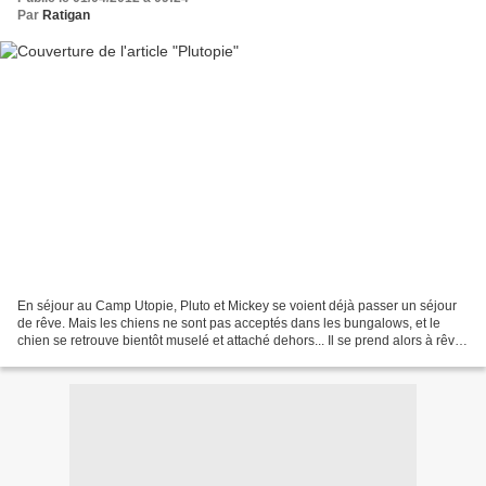
Par
Ratigan
En séjour au Camp Utopie, Pluto et Mickey se voient déjà passer un séjour
de rêve. Mais les chiens ne sont pas acceptés dans les bungalows, et le
chien se retrouve bientôt muselé et attaché dehors... Il se prend alors à rêver
d'un monde dans lequel il...