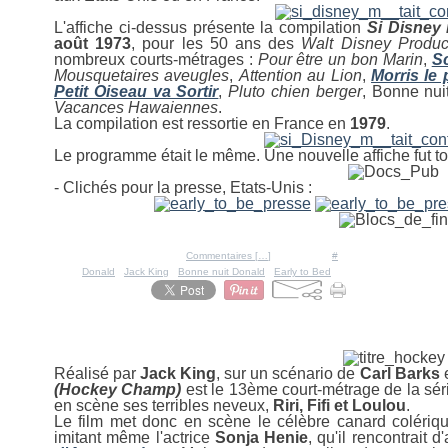
L'affiche ci-dessus présente la compilation
Si Disney 
août 1973
, pour les 50 ans des
Walt Disney Produc
nombreux courts-métrages :
Pour être un bon Marin
,
S
Mousquetaires aveugles
,
Attention au Lion
,
Morris le 
Petit Oiseau va Sortir
,
Pluto chien berger
, Bonne nui
Vacances Hawaiennes
.
La compilation est ressortie en France en
1979
.
Le programme était le même. Une nouvelle affiche fut to
- Clichés pour la presse, Etats-Unis :
Posté par Ratigan à 15:02 -
Commentaires [
…
]
- Permalien [
#
]
Tags:
Donald
,
Jack King
,
Bonne nuit Donald
,
Early to Bed
1 juin 2009
Champion de Hockey
Réalisé par
Jack
King
, sur un scénario de
Carl
Barks
(Hockey Champ)
est le 13ème court-métrage de la sé
en scène ses terribles neveux,
Riri, Fifi et Loulou
.
Le film met donc en scène le célèbre canard colérique
imitant même l'actrice
Sonja
Henie
, qu'il rencontrait