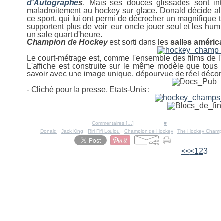
d'Autographe
s
. Mais ses douces glissades sont in
maladroitement au hockey sur glace. Donald décide al
ce sport, qui lui ont permi de décrocher un magnifique
supportent plus de voir leur oncle jouer seul et les humil
un sale quart d'heure.
Champion de Hockey
est sorti dans les
salles améric
Le court-métrage est, comme l'ensemble des films de l
L'affiche est construite sur le même modèle que tous
savoir avec une image unique, dépourvue de réel décor,
- Cliché pour la presse, Etats-Unis :
Posté par Ratigan à 20:04 -
Commentaires [
…
]
- Permalien [
#
]
Tags:
Donald
,
Jack King
,
Riri Fifi Loulou
,
Champion de Hockey
,
The Hockey Cham
<<
<
1
2
3