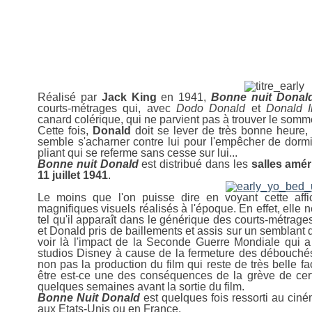
3 juin 2009
Bonne Nuit Donald
Réalisé par
Jack King
en 1941,
Bonne nuit Donald
courts-métrages qui, avec
Dodo Donald
et
Donald I
canard colérique, qui ne parvient pas à trouver le somme
Cette fois,
Donald
doit se lever de très bonne heure, e
semble s'acharner contre lui pour l'empêcher de dormir,
pliant qui se referme sans cesse sur lui...
Bonne nuit Donald
est distribué dans les
salles
amér
11 juillet 1941
.
Le moins que l'on puisse dire en voyant cette affich
magnifiques visuels réalisés à l'époque. En effet, elle 
tel qu'il apparaît dans le générique des courts-métrages 
et Donald pris de baillements et assis sur un semblant d
voir là l'impact de la Seconde Guerre Mondiale qui a
studios Disney à cause de la fermeture des débouchés
non pas la production du film qui reste de très belle f
être est-ce une des conséquences de la grève de cer
quelques semaines avant la sortie du film.
Bonne Nuit Donald
est quelques fois ressorti au ciné
aux Etats-Unis ou en France.