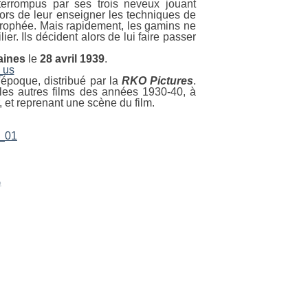
terrompus par ses trois neveux jouant
ors de leur enseigner
les techniques de
 trophée. Mais rapidement, les gamins ne
ier. Ils décident alors de lui faire passer
aines
le
28 avril 1939
.
'époque, distribué par la
RKO Pictures
.
 les autres films des années 1930-40, à
 et reprenant une scène du film.
p