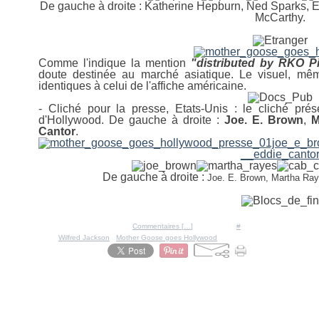
De gauche à droite : Katherine Hepburn, Ned Sparks, 
McCarthy.
Comme l'indique la mention
"distributed by RKO Pi
doute destinée au marché asiatique. Le visuel, mê
identiques à celui de l'affiche américaine.
- Cliché pour la presse, Etats-Unis : le cliché pré
d'Hollywood. De gauche à droite :
Joe. E. Brown
,
M
Cantor
.
De gauche à droite :
Joe. E. Brown, Martha Ray
Posté par Ratigan à 16:02 -
Commentaires [
…
]
- Permalien [
#
]
Tags:
Wilfred Jackson
,
Mother Goose goes Hollywood