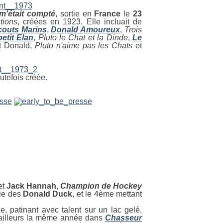
m'était compté
, sortie en
France
le
23
tions
, créées en 1923. Elle incluait de
couts Marins
,
Donald Amoureux
,
Trois
petit Elan
,
Pluto le Chat et la Dinde
,
Le
t Donald,
Pluto n'aime pas les Chats
et
utefois créée.
et
Jack
Hannah
,
Champion de Hockey
rie des
Donald
Duck
, et le 4ème mettant
, patinant avec talent sur un lac gelé,
 d'ailleurs la même année dans
Chasseur