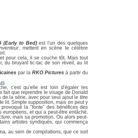
 (Early to Bed)
est l'un des quelques
nventeur
, mettent en scène le célèbre
il.
t pour cela, il se couche tôt. Mais tout
 du bruyant tic-tac de son réveil, au lit
icaines
par la
RKO Pictures
à partir du
e, c'est qu'elle est loin d'égaler les
ne fait que reprendre le visage de Donald
de la série, avec pour seul ajout le titre
e lit. Simple supposition, mais on peut y
 provoqué la "fonte" des bénéfices des
 européens, et qui a peut-être entâché,
acture, mais sa promotion. Ou alors peut-
tains artistes syndiqués, qui commença
ma, au sein de compilations, que ce soit