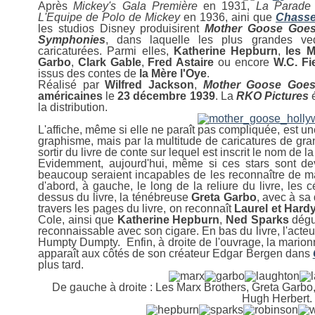
Après
Mickey's Gala Première
en 1931,
La Parade
L'Equipe de Polo de Mickey
en 1936, aini que
Chasse
les studios Disney produisirent
Mother Goose Goes
Symphonies
, dans laquelle les plus grandes ve
caricaturées. Parmi elles,
Katherine Hepburn
,
les M
Garbo
,
Clark Gable
,
Fred Astaire
ou encore
W.C. Fi
issus des contes de
la Mère l'Oye
.
Réalisé par
Wilfred Jackson
,
Mother Goose Goes
américaines
le
23 décembre 1939
. La
RKO Pictures
é
la distribution.
L'affiche, même si elle ne paraît pas compliquée, est u
graphisme, mais par la multitude de caricatures de gr
sortir du livre de conte sur lequel est inscrit le nom de l
Evidemment, aujourd'hui, même si ces stars sont d
beaucoup seraient incapables de les reconnaître de mani
d'abord, à gauche, le long de la reliure du livre, les 
dessus du livre, la ténébreuse
Greta
Garbo
, avec à sa 
travers les pages du livre, on reconnaît
Laurel et Hard
Cole, ainsi que
Katherine Hepburn
,
Ned Sparks
dégu
reconnaissable avec son cigare. En bas du livre, l'acte
Humpty Dumpty. Enfin, à droite de l'ouvrage, la mario
apparaît aux côtés de son créateur Edgar Bergen dans
plus tard.
De gauche à droite : Les Marx Brothers, Greta Garbo,
Hugh Herbert.