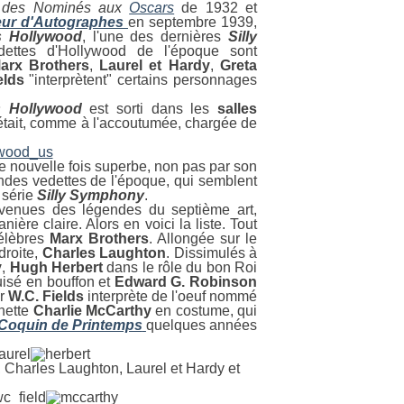
 des Nominés aux
Oscars
de 1932 et
ur d'Autographes
en septembre 1939,
 Hollywood
, l'une des dernières
Silly
dettes d'Hollywood de l'époque sont
arx Brothers
,
Laurel et Hardy
,
Greta
elds
"interprètent" certains personnages
 Hollywood
est sorti dans les
salles
tait, comme à l'accoutumée, chargée de
ne nouvelle fois superbe, non pas par son
andes vedettes de l'époque, qui semblent
a série
Silly Symphony
.
evenues des légendes du septième art,
ère claire. Alors en voici la liste. Tout
célèbres
Marx
Brothers
. Allongée sur le
droite,
Charles
Laughton
. Dissimulés à
y
,
Hugh Herbert
dans le rôle du bon Roi
isé en bouffon et
Edward G. Robinson
ur
W.C. Fields
interprète de l'oeuf nommé
nnette
Charlie McCarthy
en costume, qui
Coquin de Printemps
quelques années
 Charles Laughton, Laurel et Hardy et